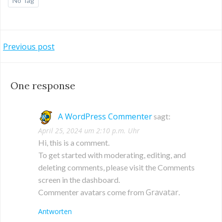
No Tag
Beitragsnavigation
Previous post
One response
A WordPress Commenter
sagt:
April 25, 2024 um 2:10 p.m. Uhr
Hi, this is a comment.
To get started with moderating, editing, and
deleting comments, please visit the Comments
screen in the dashboard.
Gravatar
Commenter avatars come from
.
Antworten